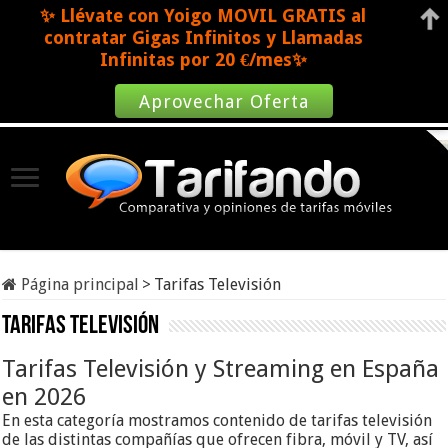
✨ Llévate con Yoigo MOVIL GRATIS al
contratar Gigas Infinitos y Llamadas
Infinitas por 20 €/mes✨
Aprovechar Oferta
Página principal
>
Tarifas Televisión
Tarifas Televisión
Tarifas Televisión y Streaming en España
en 2026
En esta categoría mostramos contenido de tarifas televisión
de las distintas compañías que ofrecen fibra, móvil y TV, así