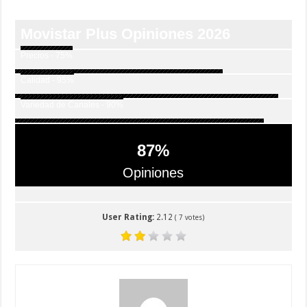
Movistar Plus Opiniones 2026
Precios - 75%
Calidad - 95%
Variedad de Canales - 90%
87
%
Opiniones
User Rating:
2.12
(
7
votes)