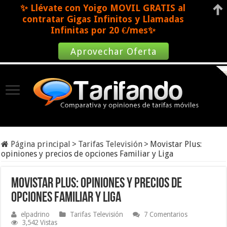
✨ Llévate con Yoigo MOVIL GRATIS al
contratar Gigas Infinitos y Llamadas
Infinitas por 20 €/mes✨
Aprovechar Oferta
Página principal
>
Tarifas Televisión
>
Movistar Plus:
opiniones y precios de opciones Familiar y Liga
Movistar Plus: opiniones y precios de
opciones Familiar y Liga
elpadrino
Tarifas Televisión
7 Comentarios
3,542 Vistas