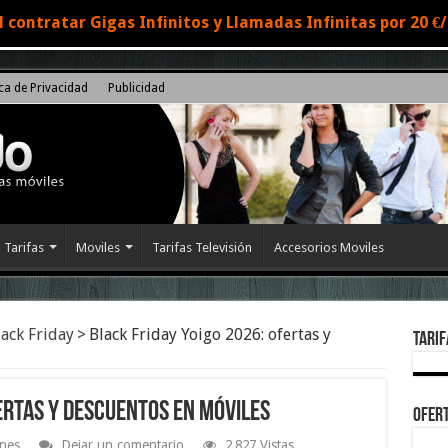
 contratar Gigas Infinitos y Llamadas Infinitas por 20 
ica de Privacidad
Publicidad
Tarifas
Moviles
Tarifas Televisión
Accesorios Moviles
lack Friday
>
Black Friday Yoigo 2026: ofertas y
Tarif
ertas y descuentos en móviles
Ofert
nes
Dejar un comentario
2,827 Vistas