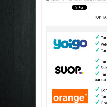
TOP TA
Tari
Velo
Tari
Tar
Sald
Tari
barata
Com
Tari
Ora