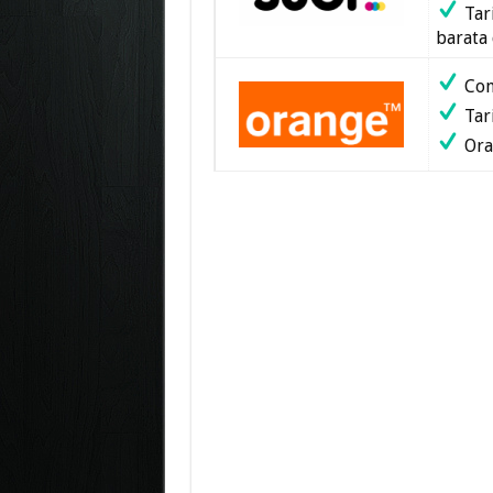
Tari
barata
Com
Tari
Ora