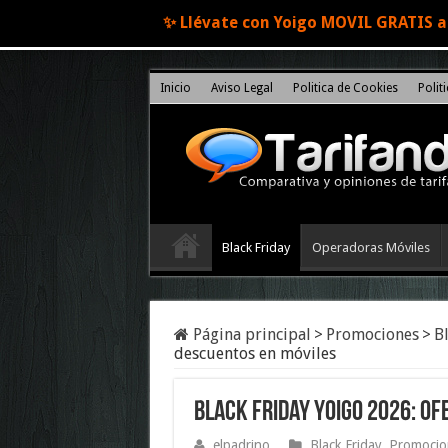
✨ Llévate con Yoigo MOVIL GRATIS al
Inicio
Aviso Legal
Politica de Cookies
Polit
Black Friday
Operadoras Móviles
Página principal
>
Promociones
>
B
descuentos en móviles
Black Friday Yoigo 2026: of
elpadrino
Black Friday
,
Promocio