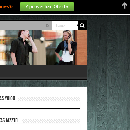
€/mes✨
Aprovechar Oferta
as Yoigo
as Jazztel