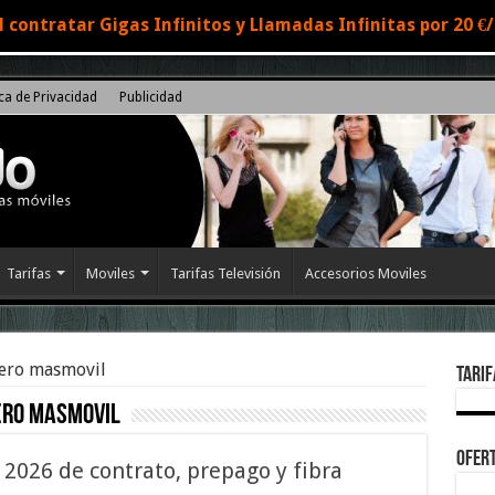
 contratar Gigas Infinitos y Llamadas Infinitas por 20 
ica de Privacidad
Publicidad
Tarifas
Moviles
Tarifas Televisión
Accesorios Moviles
cero masmovil
Tarif
ero masmovil
Ofert
2026 de contrato, prepago y fibra