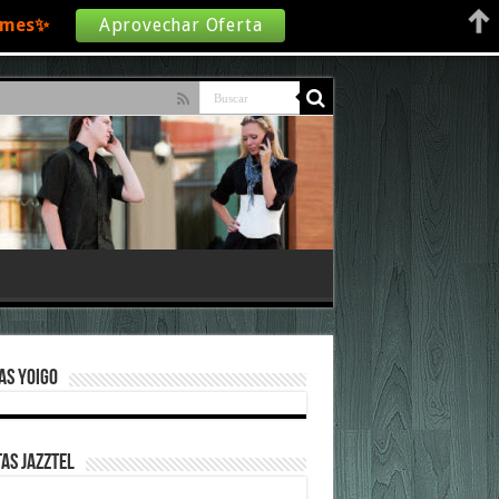
€/mes✨
Aprovechar Oferta
as Yoigo
as Jazztel