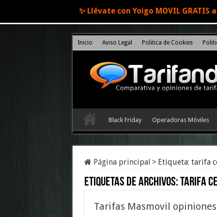
✨ Llévate con Yoigo MOVIL GRATIS al
Inicio
Aviso Legal
Politica de Cookies
Polit
Black Friday
Operadoras Móviles
Página principal
>
Etiqueta:
tarifa 
Etiquetas de archivos:
tarifa c
Tarifas Masmovil opiniones 