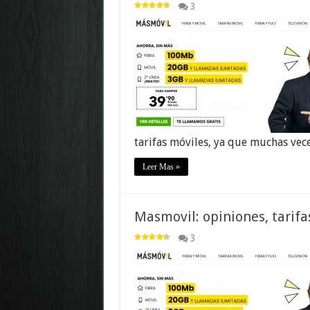
3
tarifas móviles, ya que muchas ve
Leer Mas »
Masmovil: opiniones, tarif
3