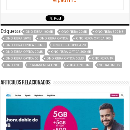
elpadrino
Etiquetas
ONO FIBRA 100MB
ONO FIBRA 20MB
ONO FIBRA 300 MB
ONO FIBRA 50MB
ONO FIBRA OPTICA
ONO FIBRA OPTICA 100
ONO FIBRA OPTICA 100MB
ONO FIBRA OPTICA 20
ONO FIBRA OPTICA 20MB
ONO FIBRA OPTICA 300 MB
ONO FIBRA OPTICA 50
ONO FIBRA OPTICA 50MB
ONO FIBRA TV
ONO TIVO
PERMANENCIA ONO
VODAFONE ONE
VODAFONE TV
Articulos relacionados