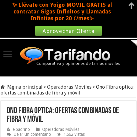
✨ Llévate con Yoigo MOVIL GRATIS al
contratar Gigas Infinitos y Llamadas
Infinitas por 20 €/mes✨
Aprovechar Oferta
Página principal
>
Operadoras Móviles
>
Ono Fibra optica:
ofertas combinadas de fibra y móvil
Ono Fibra optica: ofertas combinadas de
fibra y móvil
elpadrino
Operadoras Móviles
Dejar un comentario
1,662 Vistas