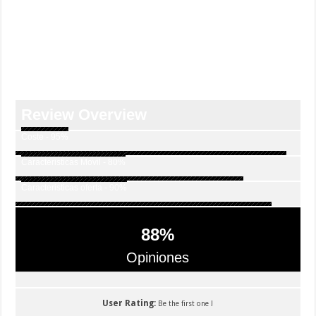
Review Overview
Coste - 95%
Caracteristicas Movil - 80%
Caracteristicas oferta - 90%
88
%
Opiniones
User Rating:
Be the first one !