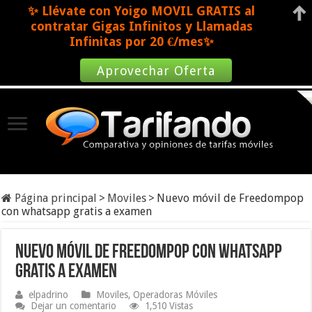
✨ Llévate con Yoigo MOVIL GRATIS al
contratar Gigas Infinitos y Llamadas
Infinitas por 20 €/mes✨
Aprovechar Oferta
Página principal
>
Moviles
>
Nuevo móvil de Freedompop
con whatsapp gratis a examen
Nuevo móvil de Freedompop con whatsapp
gratis a examen
elpadrino
Moviles
,
Operadoras Móviles
Dejar un comentario
1,510 Vistas