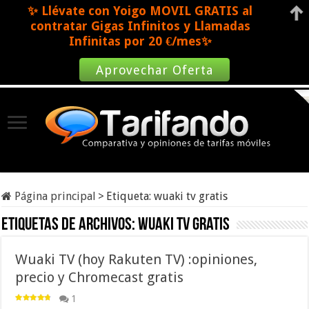
✨ Llévate con Yoigo MOVIL GRATIS al
contratar Gigas Infinitos y Llamadas
Infinitas por 20 €/mes✨
Aprovechar Oferta
Página principal
>
Etiqueta:
wuaki tv gratis
Etiquetas de archivos:
wuaki tv gratis
Wuaki TV (hoy Rakuten TV) :opiniones,
precio y Chromecast gratis
1