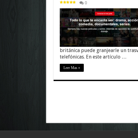
0
británica puede granjearle un tras
telefónicas. En este artículo …
Leer Mas »