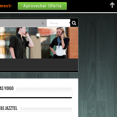
€/mes✨
Aprovechar Oferta
as Yoigo
as Jazztel