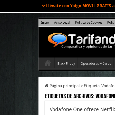
✨ Llévate con Yoigo MOVIL GRATIS al
Inicio
Aviso Legal
Politica de Cookies
Polit
Black Friday
Operadoras Móviles
Página principal
>
Etiqueta:
Vodafon
Etiquetas de archivos:
Vodafone
Vodafone One ofrece Netfli