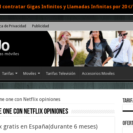
 contratar Gigas Infinitos y Llamadas Infinitas por 20 
ica de Privacidad
Publicidad
Tarifas
Moviles
Tarifas Televisión
Accesorios Moviles
e one con Netflix opiniones
Tarif
 one con Netflix opiniones
Ofert
x gratis en España(durante 6 meses)