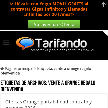
✨ Llévate con Yoigo MOVIL GRATIS al
contratar Gigas Infinitos y Llamadas
Infinitas por 20 €/mes✨
Aprovechar Oferta
Página principal
>
Etiqueta:
vente a orange regalo
bienvenida
Etiquetas de archivos:
vente a orange regalo
bienvenida
Ofertas Orange portabilidad contrato y