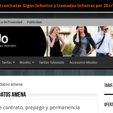
 contratar Gigas Infinitos y Llamadas Infinitas por 20 
ica de Privacidad
Publicidad
Tarifas
Moviles
Tarifas Televisión
Accesorios Moviles
 datos amena
Tarif
datos amena
Ofert
e contrato, prepago y permanencia