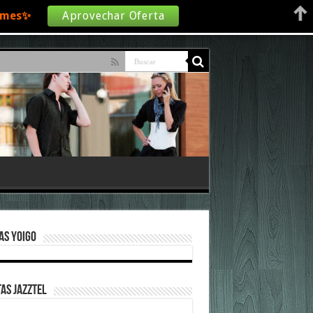
€/mes✨
Aprovechar Oferta
as Yoigo
as Jazztel