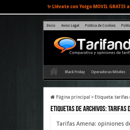
✨ Llévate con Yoigo MOVIL GRATIS al
Inicio
Aviso Legal
Politica de Cookies
Polit
Black Friday
Operadoras Móviles
Página principal
>
Etiqueta:
tarifas
Etiquetas de archivos:
tarifas 
Tarifas Amena: opiniones d