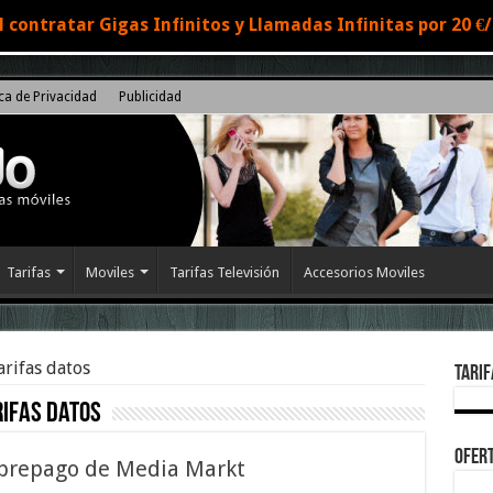
 contratar Gigas Infinitos y Llamadas Infinitas por 20 
ica de Privacidad
Publicidad
Tarifas
Moviles
Tarifas Televisión
Accesorios Moviles
arifas datos
Tarif
rifas datos
Ofert
s prepago de Media Markt