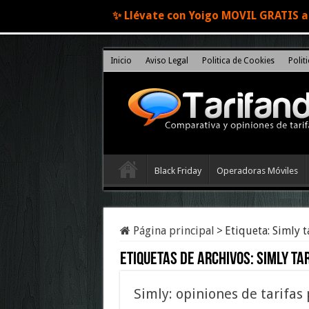
✨ Llévate con Yoigo MOVIL GRATIS al
Inicio
Aviso Legal
Politica de Cookies
Polit
Black Friday
Operadoras Móviles
Página principal
>
Etiqueta:
Simly t
Etiquetas de archivos:
Simly ta
Simly: opiniones de tarifa