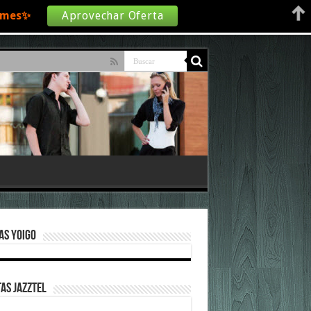
€/mes✨
Aprovechar Oferta
as Yoigo
as Jazztel