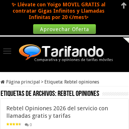
✨ Llévate con Yoigo MOVIL GRATIS al
contratar Gigas Infinitos y Llamadas
Infinitas por 20 €/mes✨
Aprovechar Oferta
Página principal
>
Etiqueta:
Rebtel opiniones
Etiquetas de archivos:
Rebtel opiniones
Rebtel Opiniones 2026 del servicio con
llamadas gratis y tarifas
0