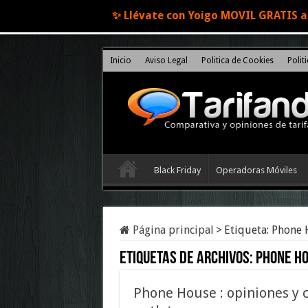
✨ Llévate con Yoigo MOVIL GRATIS al
Inicio
Aviso Legal
Politica de Cookies
Polit
Black Friday
Operadoras Móviles
Página principal
>
Etiqueta:
Phone H
Etiquetas de archivos:
Phone Ho
Phone House : opiniones y 