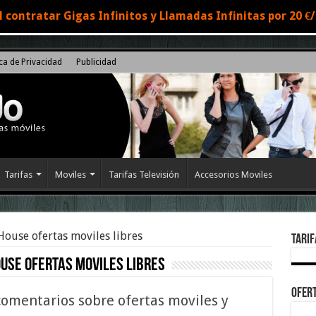
 contratar Gigas Infinitos y Llamadas Infinitas por 20 
ica de Privacidad
Publicidad
Tarifas
Moviles
Tarifas Televisión
Accesorios Moviles
ouse ofertas moviles libres
Tarif
use ofertas moviles libres
Ofert
comentarios sobre ofertas moviles y