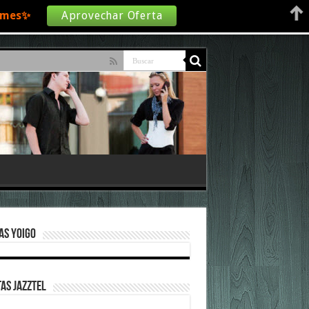
€/mes✨
Aprovechar Oferta
as Yoigo
as Jazztel