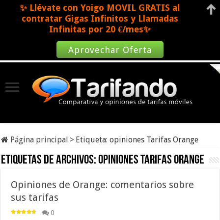
✨ Llévate con Yoigo MOVIL GRATIS al
contratar Gigas Infinitos y Llamadas
Infinitas por 20 €/mes✨
Aprovechar Oferta
Página principal
>
Etiqueta:
opiniones Tarifas Orange
Etiquetas de archivos:
opiniones Tarifas Orange
Opiniones de Orange: comentarios sobre
sus tarifas
0