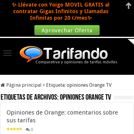
✨ Llévate con Yoigo MOVIL GRATIS al
contratar Gigas Infinitos y Llamadas
Infinitas por 20 €/mes✨
Aprovechar Oferta
Página principal
>
Etiqueta:
opiniones Orange TV
Etiquetas de archivos:
opiniones Orange TV
Opiniones de Orange: comentarios sobre
sus tarifas
0