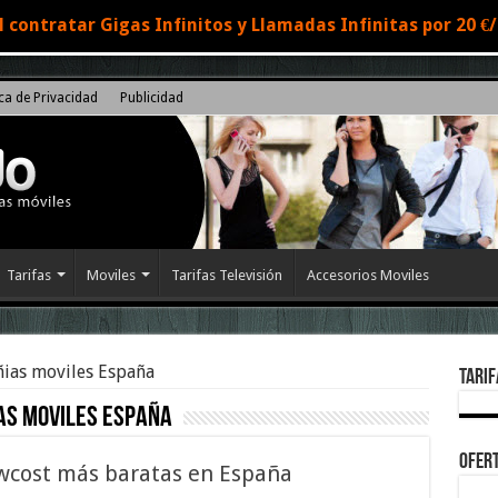
 contratar Gigas Infinitos y Llamadas Infinitas por 20 
ica de Privacidad
Publicidad
Tarifas
Moviles
Tarifas Televisión
Accesorios Moviles
ias moviles España
Tarif
as moviles España
Ofert
wcost más baratas en España