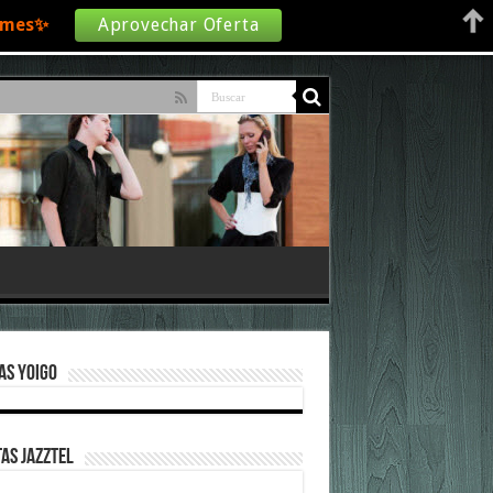
€/mes✨
Aprovechar Oferta
as Yoigo
as Jazztel