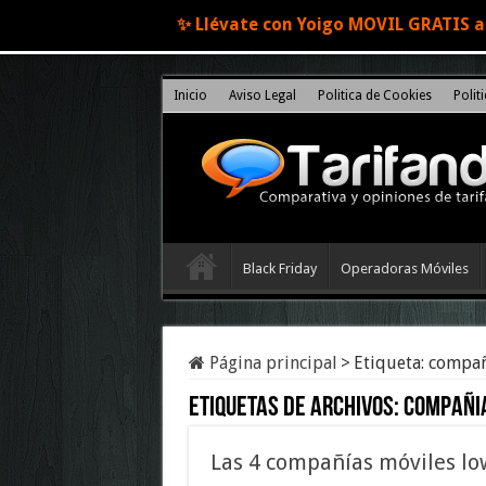
✨ Llévate con Yoigo MOVIL GRATIS al
Inicio
Aviso Legal
Politica de Cookies
Polit
Black Friday
Operadoras Móviles
Página principal
>
Etiqueta:
compañ
Etiquetas de archivos:
compañi
Las 4 compañías móviles lo