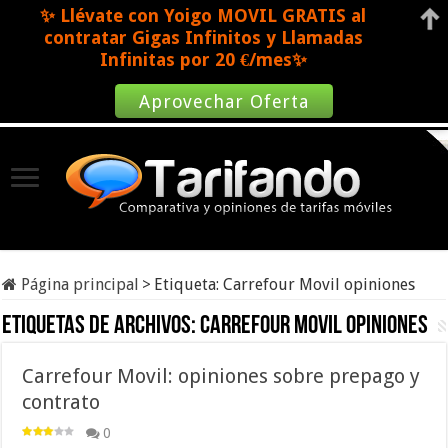
✨ Llévate con Yoigo MOVIL GRATIS al
contratar Gigas Infinitos y Llamadas
Infinitas por 20 €/mes✨
Aprovechar Oferta
Página principal
>
Etiqueta:
Carrefour Movil opiniones
Etiquetas de archivos:
Carrefour Movil opiniones
Carrefour Movil: opiniones sobre prepago y
contrato
0