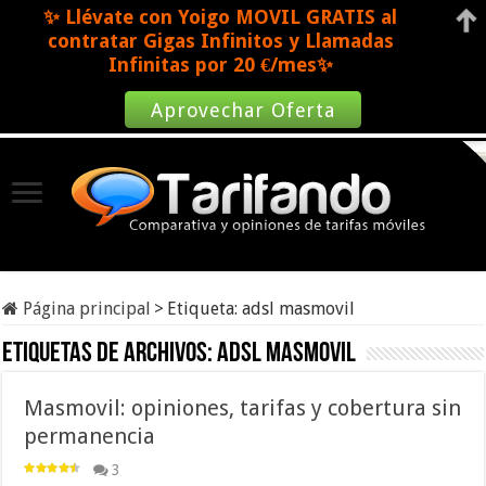
✨ Llévate con Yoigo MOVIL GRATIS al
contratar Gigas Infinitos y Llamadas
Infinitas por 20 €/mes✨
Aprovechar Oferta
Página principal
>
Etiqueta:
adsl masmovil
Etiquetas de archivos:
adsl masmovil
Masmovil: opiniones, tarifas y cobertura sin
permanencia
3