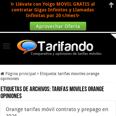
✨ Llévate con Yoigo MOVIL GRATIS al
contratar Gigas Infinitos y Llamadas
Infinitas por 20 €/mes✨
Aprovechar Oferta
Página principal
>
Etiqueta:
tarifas moviles orange
opiniones
Etiquetas de archivos:
tarifas moviles orange
opiniones
Orange tarifas móvil contrato y prepago en