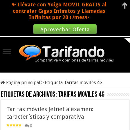
✨ Llévate con Yoigo MOVIL GRATIS al
contratar Gigas Infinitos y Llamadas
Infinitas por 20 €/mes✨
Aprovechar Oferta
Página principal
>
Etiqueta:
tarifas moviles 4G
Etiquetas de archivos:
tarifas moviles 4G
Tarifas móviles Jetnet a examen:
características y comparativa
0