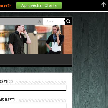
€/mes✨
Aprovechar Oferta
as Yoigo
as Jazztel