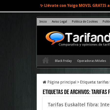
✨ Llévate con Yoigo MOVIL GRATIS al
Inicio
Aviso Legal
Politica de Cookies
Polit
Black Friday
Operadoras Móviles
Página principal
>
Etiqueta:
tarifas
Etiquetas de archivos:
tarifas 
Tarifas Euskaltel fibra: In