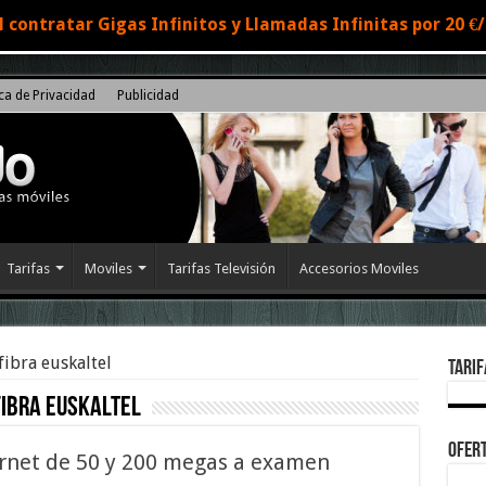
 contratar Gigas Infinitos y Llamadas Infinitas por 20 
ica de Privacidad
Publicidad
Tarifas
Moviles
Tarifas Televisión
Accesorios Moviles
 fibra euskaltel
Tarif
fibra euskaltel
Ofert
ternet de 50 y 200 megas a examen