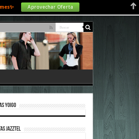
€/mes✨
Aprovechar Oferta
as Yoigo
as Jazztel