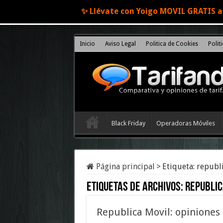
✨ Llévate con Yoigo MOVIL GRATIS al
Inicio
Aviso Legal
Politica de Cookies
Polit
Black Friday
Operadoras Móviles
Página principal
>
Etiqueta:
republi
Etiquetas de archivos:
republic
Republica Movil: opiniones 