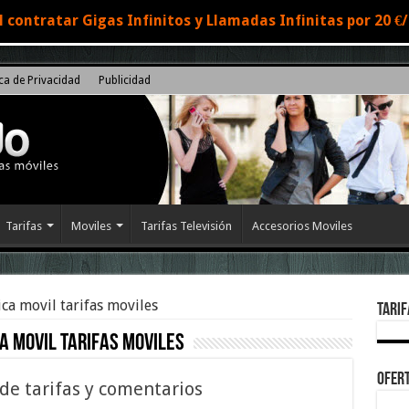
 contratar Gigas Infinitos y Llamadas Infinitas por 20 
ica de Privacidad
Publicidad
Tarifas
Moviles
Tarifas Televisión
Accesorios Moviles
ca movil tarifas moviles
Tarif
a movil tarifas moviles
Ofert
de tarifas y comentarios