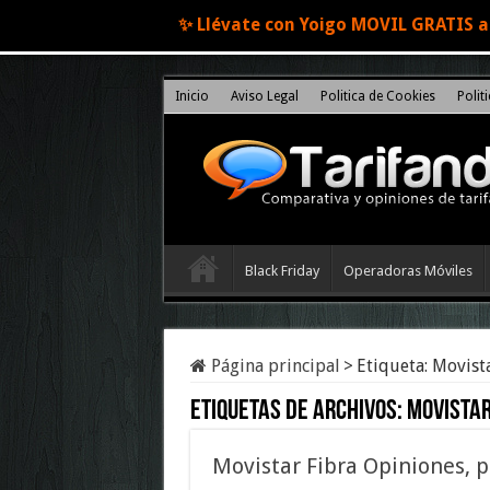
✨ Llévate con Yoigo MOVIL GRATIS al
Inicio
Aviso Legal
Politica de Cookies
Polit
Black Friday
Operadoras Móviles
Página principal
>
Etiqueta:
Movista
Etiquetas de archivos:
Movistar
Movistar Fibra Opiniones, p