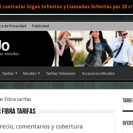
 contratar Gigas Infinitos y Llamadas Infinitas por 20 
ica de Privacidad
Publicidad
Tarifas
Moviles
Tarifas Televisión
Accesorios Moviles
r Fibra tarifas
Tarif
 Fibra tarifas
Ofert
recio, comentarios y cobertura