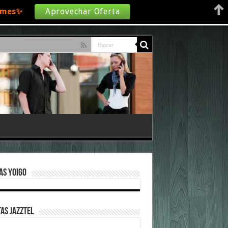
€/mes✨
Aprovechar Oferta
as Yoigo
as Jazztel