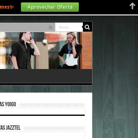
€/mes✨
Aprovechar Oferta
as Yoigo
as Jazztel