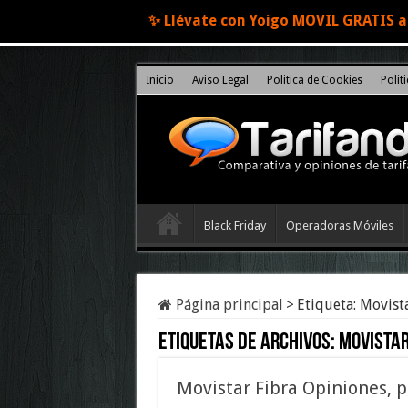
✨ Llévate con Yoigo MOVIL GRATIS al
Inicio
Aviso Legal
Politica de Cookies
Polit
Black Friday
Operadoras Móviles
Página principal
>
Etiqueta:
Movist
Etiquetas de archivos:
Movistar
Movistar Fibra Opiniones, p