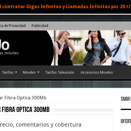
 contratar Gigas Infinitos y Llamadas Infinitas por 20 
ica de Privacidad
Publicidad
Tarifas
Moviles
Tarifas Televisión
Accesorios Moviles
ar Fibra Optica 300Mb
Tarif
 Fibra Optica 300Mb
Ofert
recio, comentarios y cobertura