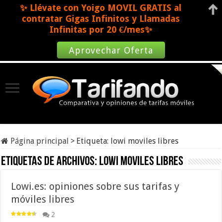
✨ Llévate con Yoigo MOVIL GRATIS al
contratar Gigas Infinitos y Llamadas
Infinitas por 20 €/mes✨
Aprovechar Oferta
Página principal
>
Etiqueta:
lowi moviles libres
Etiquetas de archivos:
lowi moviles libres
Lowi.es: opiniones sobre sus tarifas y
móviles libres
2