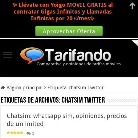
✨ Llévate con Yoigo MOVIL GRATIS al
contratar Gigas Infinitos y Llamadas
Infinitas por 20 €/mes✨
Aprovechar Oferta
Página principal
>
Etiqueta:
chatsim Twitter
Etiquetas de archivos:
chatsim Twitter
Chatsim: whatsapp sim, opiniones, precios
de unlimited
0